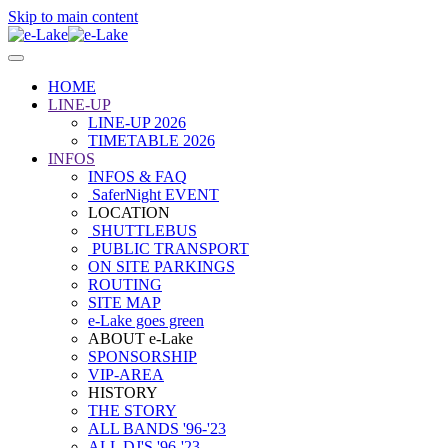
Skip to main content
HOME
LINE-UP
LINE-UP 2026
TIMETABLE 2026
INFOS
INFOS & FAQ
SaferNight EVENT
LOCATION
SHUTTLEBUS
PUBLIC TRANSPORT
ON SITE PARKINGS
ROUTING
SITE MAP
e-Lake goes green
ABOUT e-Lake
SPONSORSHIP
VIP-AREA
HISTORY
THE STORY
ALL BANDS '96-'23
ALL DJ'S '96-'23