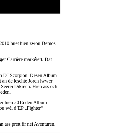
 2010 huet hien zwou Demos
er Carrière markéiert. Dat
um DJ Scorpion. Dësen Album
t an de leschte Joren iwwer
l Seerei Dikrech. Hien ass och
ueden.
ier hien 2016 den Album
ou wéi d’EP „Fighter“
ass prett fir nei Aventuren.