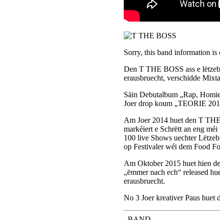
Sorry, this band information is
Den T THE BOSS ass e lëtzebu
erausbruecht, verschidde Mixt
Säin Debutalbum „Rap, Homies 
Joer drop koum „TEORIE 2012
Am Joer 2014 huet den T THE 
markéiert e Schrëtt an eng méi
100 live Shows uechter Lëtzebu
op Festivaler wéi dem Food Fo
Am Oktober 2015 huet hien den
„ëmmer nach ech“ released hu
erausbruecht.
No 3 Joer kreativer Paus huet 
BAND