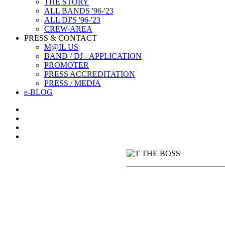
THE STORY
ALL BANDS '96-'23
ALL DJ'S '96-'23
CREW-AREA
PRESS & CONTACT
M@IL US
BAND / DJ - APPLICATION
PROMOTER
PRESS ACCREDITATION
PRESS / MEDIA
e-BLOG