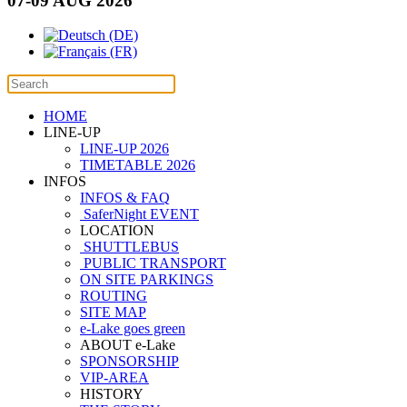
07-09 AUG 2026
HOME
LINE-UP
LINE-UP 2026
TIMETABLE 2026
INFOS
INFOS & FAQ
SaferNight EVENT
LOCATION
SHUTTLEBUS
PUBLIC TRANSPORT
ON SITE PARKINGS
ROUTING
SITE MAP
e-Lake goes green
ABOUT e-Lake
SPONSORSHIP
VIP-AREA
HISTORY