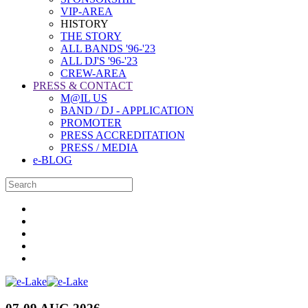
VIP-AREA
HISTORY
THE STORY
ALL BANDS '96-'23
ALL DJ'S '96-'23
CREW-AREA
PRESS & CONTACT
M@IL US
BAND / DJ - APPLICATION
PROMOTER
PRESS ACCREDITATION
PRESS / MEDIA
e-BLOG