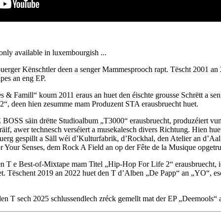
 only available in luxembourgish ...
erger Kënschtler deen a senger Mammesprooch rapt. Tëscht 2001 an
apes an eng EP.
& Famill“ koum 2011 eraus an huet den éischte grousse Schrëtt a seng
“, deen hien zesumme mam Produzent STA erausbruecht huet.
BOSS säin drëtte Studioalbum „T3000“ erausbruecht, produzéiert v
 räif, awer technesch verséiert a musekalesch divers Richtung. Hien hue
erg gespillt a Säll wéi d’Kulturfabrik, d’Rockhal, den Atelier an d’Aa
r Your Senses, dem Rock A Field an op der Fête de la Musique opgetr
 T e Best-of-Mixtape mam Titel „Hip-Hop For Life 2“ erausbruecht, 
et. Tëschent 2019 an 2022 huet den T d’Alben „De Papp“ an „YO“, es
den T sech 2025 schlussendlech zréck gemellt mat der EP „Deemools“ an 