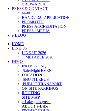
CREW-AREA
PRESS & CONTACT
M@IL US
BAND / DJ - APPLICATION
PROMOTER
PRESS ACCREDITATION
PRESS / MEDIA
e-BLOG
HOME
LINE-UP
LINE-UP 2026
TIMETABLE 2026
INFOS
INFOS & FAQ
SaferNight EVENT
LOCATION
SHUTTLEBUS
PUBLIC TRANSPORT
ON SITE PARKINGS
ROUTING
SITE MAP
e-Lake goes green
ABOUT e-Lake
SPONSORSHIP