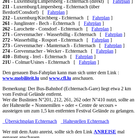
201
- Luxemburg/Limpersberg - Echternach (direkt) [
Fahrplan
]
211
- Luxemburg/Limpersberg - Echternach (über
Berdorf/Consdorf) [
Fahrplan
]
212
- Luxemburg/Kirchberg - Echternach [
Fahrplan
]
261
- Junglinster - Bech - Echternach [
Fahrplan
]
262
- Larochette - Consdorf - Echternach [
Fahrplan
]
271
- Grevenmacher - Wasserbillig - Echternach [
Fahrplan
]
272
- Wasserbillig - Rosport - Echternach [
Fahrplan
]
273
- Grevenmacher - Manternach - Echternach [
Fahrplan
]
274
- Grevenmacher - Wecker - Echternach [
Fahrplan
]
410
- Bitburg - Irrel - Echternach [
Fahrplan
]
21U
- Colmar/Usines - Echternach [
Fahrplan
]
Den genauen Bus-Fahrplan kann man sich unter dem Link :
www.mobiliteit.lu
und
www.cfl.lu
anschauen.
Bemerkung: Der Bus-Bahnhof (Echternach-Gare) liegt etwa 2 km
vom Festival Gelände entfernt.
Wer die Buslinien N°201, 212, 261, 262 oder N°410 nutzt, sollte an
der Haltestelle « Nonnemillen » oder « Centre de secours »
aussteigen um zum 1,5 km entfernten Festival Gelände zu gelangen.
Übersichtsplan Echternach
Haltestellen Echternach
Wer mit dem Auto anreist, sollte sich den Link
ANREISE
mal
genauer anschauen.