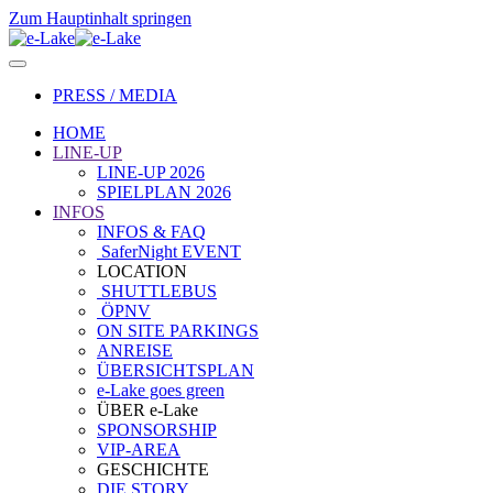
Zum Hauptinhalt springen
PRESS / MEDIA
HOME
LINE-UP
LINE-UP 2026
SPIELPLAN 2026
INFOS
INFOS & FAQ
SaferNight EVENT
LOCATION
SHUTTLEBUS
ÖPNV
ON SITE PARKINGS
ANREISE
ÜBERSICHTSPLAN
e-Lake goes green
ÜBER e-Lake
SPONSORSHIP
VIP-AREA
GESCHICHTE
DIE STORY